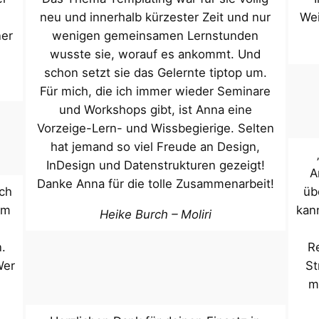
neu und innerhalb kürzester Zeit und nur
We
ner
wenigen gemeinsamen Lernstunden
wusste sie, worauf es ankommt. Und
schon setzt sie das Gelernte tiptop um.
Für mich, die ich immer wieder Seminare
und Workshops gibt, ist Anna eine
Vorzeige-Lern- und Wissbegierige. Selten
hat jemand so viel Freude an Design,
InDesign und Datenstrukturen gezeigt!
A
Danke Anna für die tolle Zusammenarbeit!
ich
üb
em
kan
Heike Burch – Moliri
.
R
Wer
St
m