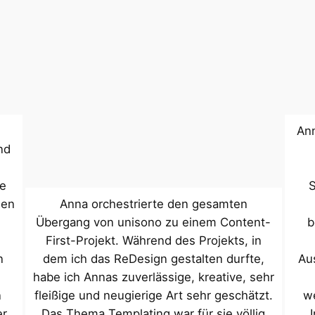
Ann
nd
ie
S
den
Anna orchestrierte den gesamten
Übergang von unisono zu einem Content-
b
First-Projekt. Während des Projekts, in
n
dem ich das ReDesign gestalten durfte,
Au
habe ich Annas zuverlässige, kreative, sehr
n
fleißige und neugierige Art sehr geschätzt.
we
er
Das Thema Templating war für sie völlig