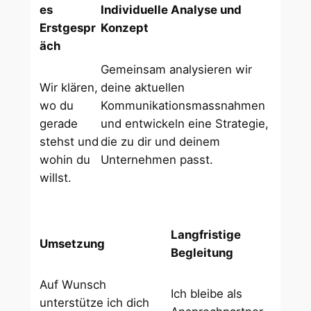
es
Individuelle Analyse und
Erstgespr
Konzept
äch
Gemeinsam analysieren wir
Wir klären,
deine aktuellen
wo du
Kommunikationsmassnahmen
gerade
und entwickeln eine Strategie,
stehst und
die zu dir und deinem
wohin du
Unternehmen passt.
willst.
Langfristige
Umsetzung
Begleitung
Auf Wunsch
Ich bleibe als
unterstütze ich dich